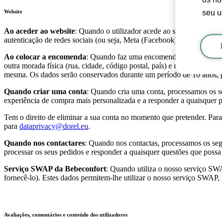
seu u
Website
Ao aceder ao website
: Quando o utilizador acede ao site da Bebeco
autenticação de redes sociais (ou seja, Meta (Facebook), Google). Pa
Ao colocar a encomenda
: Quando faz uma encomenda à Bebeconfort, 
outra morada física (rua, cidade, código postal, país) e número de te
mesma. Os dados serão conservados durante um período de 10 anos, 
Quando criar uma conta
: Quando cria uma conta, processamos os se
experiência de compra mais personalizada e a responder a quaisquer 
Tem o direito de eliminar a sua conta no momento que pretender. Para 
para
dataprivacy@dorel.eu
.
Quando nos contactares
: Quando nos contactas, processamos os seg
processar os seus pedidos e responder a quaisquer questões que possa
Serviço SWAP da Bebeconfort
: Quando utiliza o nosso serviço SWA
fornecê-lo). Estes dados permitem-lhe utilizar o nosso serviço SWAP, 
Avaliações, comentários e conteúdo dos utilizadores