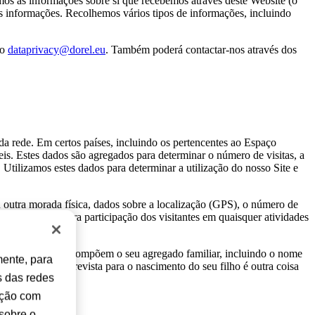
mos as informações sobre si que recebemos através deste Website (o
 informações. Recolhemos vários tipos de informações, incluindo
ço
dataprivacy@dorel.eu
. Também poderá contactar-nos através dos
 da rede. Em certos países, incluindo os pertencentes ao Espaço
is. Estes dados são agregados para determinar o número de visitas, a
. Utilizamos estes dados para determinar a utilização do nosso Site e
u outra morada física, dados sobre a localização (GPS), o número de
concursos ou outra participação dos visitantes em quaisquer atividades
e as pessoas que compõem o seu agregado familiar, incluindo o nome
mente, para
es sobre a data prevista para o nascimento do seu filho é outra coisa
s das redes
ação com
 sobre o