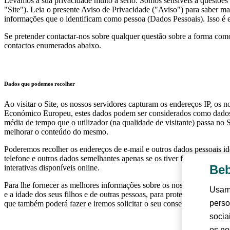
Levamos a sua privacidade muito a sério. Somos sensíveis a questões 
"Site"). Leia o presente Aviso de Privacidade ("Aviso") para saber
informações que o identificam como pessoa (Dados Pessoais). Isso é 
Se pretender contactar-nos sobre qualquer questão sobre a forma com
contactos enumerados abaixo.
Dados que podemos recolher
Ao visitar o Site, os nossos servidores capturam os endereços IP, os 
Económico Europeu, estes dados podem ser considerados como dados pes
média de tempo que o utilizador (na qualidade de visitante) passa no S
melhorar o conteúdo do mesmo.
Poderemos recolher os endereços de e-mail e outros dados pessoais id
telefone e outros dados semelhantes apenas se os tiver fornecido no r
Beb
interativas disponíveis online.
Para lhe fornecer as melhores informações sobre os nossos produtos 
Usamo
e a idade dos seus filhos e de outras pessoas, para proteger os interes
perso
que também poderá fazer e iremos solicitar o seu consentimento explíc
socia
os no