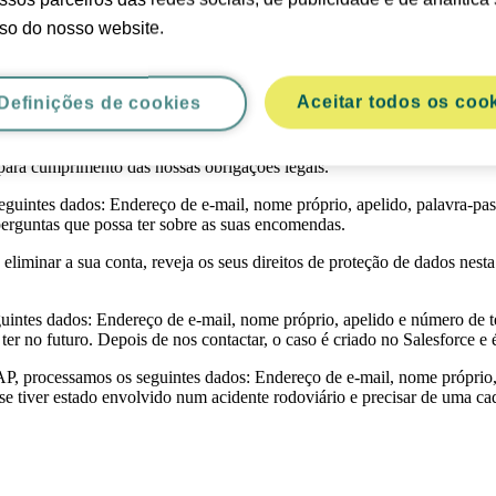
so do nosso website.
nfort, processamos dados técnicos como o endereço IP, dados identific
ra mais informações,
consulte o nosso Aviso sobre cookies
.
Aceitar todos os coo
Definições de cookies
processamos os seguintes dados: Endereço de e-mail, nome próprio, ap
lefone. A recolha destes dados permite-nos processar eficientemente a s
para cumprimento das nossas obrigações legais.
guintes dados: Endereço de e-mail, nome próprio, apelido, palavra-pas
perguntas que possa ter sobre as suas encomendas.
eliminar a sua conta, reveja os seus direitos de proteção de dados nest
uintes dados: Endereço de e-mail, nome próprio, apelido e número de t
 ter no futuro. Depois de nos contactar, o caso é criado no Salesforce 
P, processamos os seguintes dados: Endereço de e-mail, nome próprio, a
se tiver estado envolvido num acidente rodoviário e precisar de uma cad