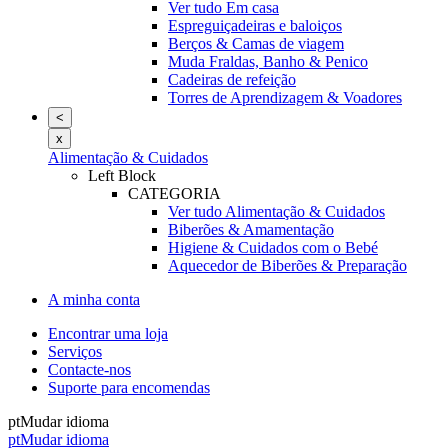
Ver tudo Em casa
Espreguiçadeiras e baloiços
Berços & Camas de viagem
Muda Fraldas, Banho & Penico
Cadeiras de refeição
Torres de Aprendizagem & Voadores
<
x
Alimentação & Cuidados
Left Block
CATEGORIA
Ver tudo Alimentação & Cuidados
Biberões & Amamentação
Higiene & Cuidados com o Bebé
Aquecedor de Biberões & Preparação
A minha conta
Encontrar uma loja
Serviços
Contacte-nos
Suporte para encomendas
pt
Mudar idioma
pt
Mudar idioma