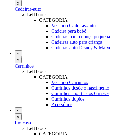
x
Cadeiras-auto
Left block
CATEGORIA
Ver tudo Cadeiras-auto
Cadeira para bebé
Cadeiras para criança pequena
Cadeiras auto para criança
Cadeiras auto Disney & Marvel
<
x
Carrinhos
Left block
CATEGORIA
Ver tudo Carrinhos
Carrinhos desde o nascimento
Carrinhos a partir dos 6 meses
Carrinhos duplos
Acessórios
<
x
Em casa
Left block
CATEGORIA