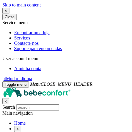
Skip to main content
×
Close
Service menu
Encontrar uma loja
Serviços
Contacte-nos
Suporte para encomendas
User account menu
A minha conta
pt
Mudar idioma
Menu
CLOSE_MENU_HEADER
Toggle menu
x
Search
Main navigation
Home
<