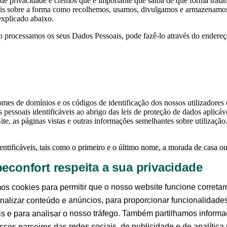
de privacidade e cremos que é importante que saiba de que forma trata
 mais sobre a forma como recolhemos, usamos, divulgamos e armazenamos
explicado abaixo.
o processamos os seus Dados Pessoais, pode fazê-lo através do endere
nomes de domínios e os códigos de identificação dos nossos utilizadores
soais identificáveis ao abrigo das leis de proteção de dados aplicáve
ite, as páginas vistas e outras informações semelhantes sobre utilização
entificáveis, tais como o primeiro e o último nome, a morada de casa o
egisto da compra de um produto, newsletters e comunicações, sorteios, 
econfort respeita a sua privacidade
juvenis, poderá fornecer-nos também voluntariamente informações sobr
s cookies para permitir que o nosso website funcione correta
ses vitais de outra pessoa (designadamente crianças). Fornecer informaçõ
nalizar conteúdo e anúncios, para proporcionar funcionalidade
ito para tratar esses dados sensíveis.
is e para analisar o nosso tráfego. Também partilhamos inform
ssos parceiros das redes sociais, de publicidade e de analítica