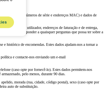
áveis do produto (números de série e endereços MAC) e dados de
kies
elido, nome de utilizador, endereços de faturação e de entrega,
ua encomenda e responder a quaisquer perguntas que possa ter sobre a
se e histórico de encomendas. Estes dados ajudam-nos a tornar a
a política e contacte-nos enviando um e-mail
elefone (caso opte por fornecê-lo). Estes dados permitem-nos
e é armazenado, pelo menos, durante 90 dias.
pelido, morada (rua, cidade, código postal), sexo (caso opte por
eira auto de substituição.