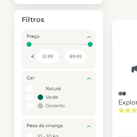
Filtros
Preço
€
-
Cor
Natural
Verde
Explo
Cinzento
Peso da criança
Cor
10 - 30 kg