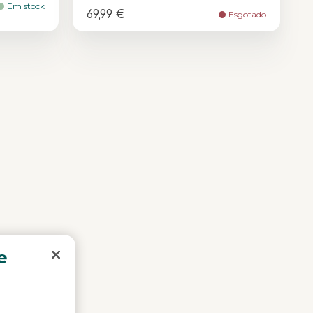
Em stock
69,99 €
Esgotado
e