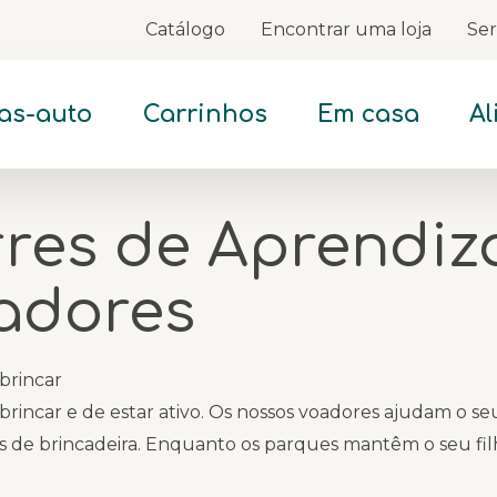
Catálogo
Encontrar uma loja
Ser
Skip
to
Content
as-auto
Carrinhos
Em casa
A
rres de Aprendi
adores
brincar
brincar e de estar ativo. Os nossos voadores ajudam o seu
de brincadeira. Enquanto os parques mantêm o seu fil