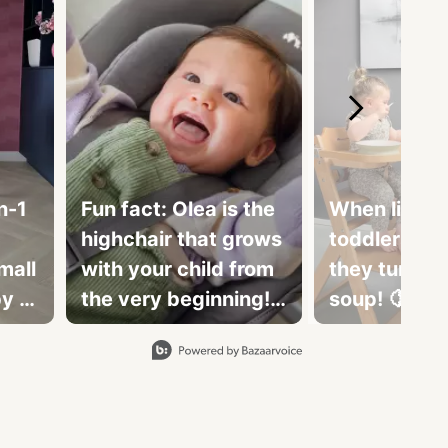
n-1
Fun fact: Olea is the
When life g
highchair that grows
toddlers le
mall
with your child from
they turn it 
y is
the very beginning!
soup! 🍋🥣 
ble
🌟 Its cosy inlay
creating sma
ensures comfort for
moments, bi
newborns, and its
in our Timb
adjustable features
highchair 💕