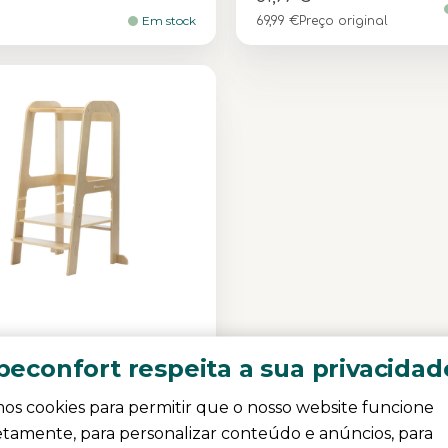
Em stock
69,99 €
Preço original
econfort respeita a sua privacidad
0.0
(0)
a certificada
|
3 Alturas
os cookies para permitir que o nosso website funcione
s
|
Estável e robusta
|
a para durar
|
etamente, para personalizar conteúdo e anúncios, para
Natural (Wood)