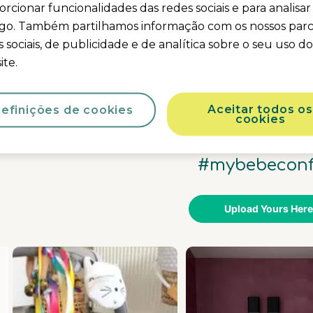
rcionar funcionalidades das redes sociais e para analisar
Em stock
ego. Também partilhamos informação com os nossos parc
 sociais, de publicidade e de analítica sobre o seu uso d
ite.
Aceitar todos os
efinições de cookies
cookies
Partilhe os seus mome
#mybebeconf
Upload Yours Here
sel
h product photos. Use the previous and next buttons to navigate.