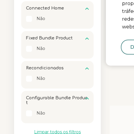
propo
Connected Home
89,99 €
tráf
Não
redes
webs
Fixed Bundle Product
D
Não
Recondicionados
Não
Configurable Bundle Produc
t
Media Carou
Carousel wit
Não
Limpar todos os filtros