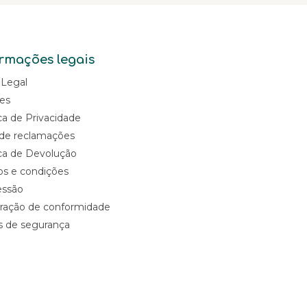
and 💩 which sounds
a lot like me 🤣
rmações legais
 Legal
es
ica de Privacidade
 de reclamações
ica de Devolução
s e condições
essão
ração de conformidade
s de segurança