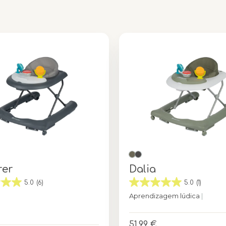
rer
Dalia
5.0
(6)
5.0
(1)
Aprendizagem lúdica
|
Cor
Minera
Tinted Graphite
51,99 €