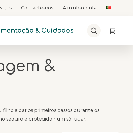
viços
Contacte-nos
A minha conta
limentação & Cuidados
Procurar
My Cart
zagem &
 filho a dar os primeiros passos durante os
ho seguro e protegido num só lugar.