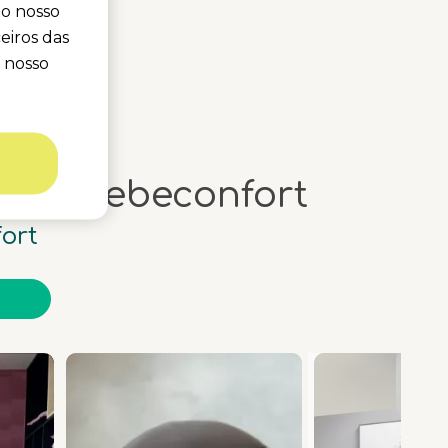
 o nosso
eiros das
o nosso
ntos Bebeconfort
ort