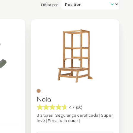
Filtrar por
Nola
4.7
(30)
3 alturas
|
Segurança certificada
|
Super
leve
|
Feita para durar
|
l Green
Cor
Natural (Wood)