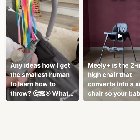
Any ideas how I get
Meely+ is the 2-i
the smallest human
high chair that
to learn how to
converts into a s
throw? 🤔🙈⚾ What
chair so your bab
does your smol fren
always comforta
Slidepanel 1 of 5, Showing items 1 to 3 of 15.
do? Because mine
doesn't do much
other than sleep, cry