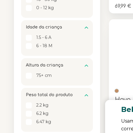
69,99 €
0 - 12 kg
Idade da criança
1.5 - 6 A
6 - 18 M
Altura da criança
75+ cm
Peso total do produto
Hoya
2.2 kg
Beb
6.2 kg
Seguranç
Usam
ajustávei
6.47 kg
Concebid
corr
Cor