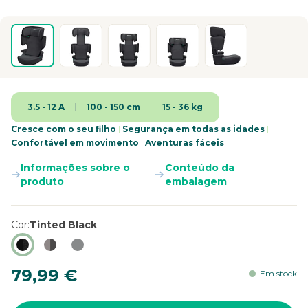
3.5 - 12 A
100 - 150 cm
15 - 36 kg
Cresce com o seu filho
|
Segurança em todas as idades
|
Confortável em movimento
|
Aventuras fáceis
Informações sobre o
Conteúdo da
produto
embalagem
Cor
Tinted Black
79,99 €
Em stock