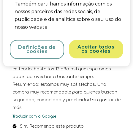
Também partilhamos informação com os
instalar con el cinturón del coche (aunque al
nossos parceiros das redes sociais, de
principio nos costó un poco cogerle el truco), y
publicidade e de analítica sobre o seu uso do
cumple con la normativa i-Size, lo que nos da
nosso website.
tranquilidad en cuanto a seguridad. Según la
niña, el asiento es cómodo, hasta ahora lo hemos
probado en trayectos cortos y medios, y el
Aceitar todos
Definições de
os cookies
cookies
reposacabezas ajustable nos parece muy
práctico, ya que se adapta al crecimiento del niño,
en teoría, hasta los 12 año así que esperamos
poder aprovecharla bastante tiempo.
Resumiendo: estamos muy satisfechos. Una
compra muy recomendable para quienes buscan
seguridad, comodidad y practicidad sin gastar de
más.
Traduzir com o Google
Sim, Recomendo este produto.