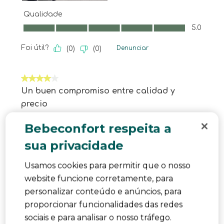
Qualidade
Qualidade, 5.0 em 5
5.0
Foi útil?
Denunciar
(
0
)
(
0
)
4 em 5 estrelas.
Un buen compromiso entre calidad y
precio
Robyesit
Bebeconfort respeita a
há um ano
sua privacidade
Lo que más nos ha gustado es lo fácil que se
pliega y lo poco que ocupa. No pesa casi nada,
Usamos cookies para permitir que o nosso
así que es perfecta para moverla entre coches o
website funcione corretamente, para
guardarla sin problema, algo clave en nuestro
personalizar conteúdo e anúncios, para
caso, ya que la usamos solo de forma esporádica
proporcionar funcionalidades das redes
cuando viene de visita mi sobrina. Ha cumplido
sociais e para analisar o nosso tráfego.
nuestras expectativas. Es bastante fácil de