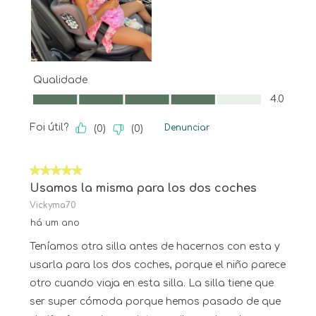
Qualidade
Qualidade, 4.0 em 5
4.0
Foi útil?
Denunciar
(
0
)
(
0
)
5 em 5 estrelas.
Usamos la misma para los dos coches
Vickyma70
há um ano
Teníamos otra silla antes de hacernos con esta y
usarla para los dos coches, porque el niño parece
otro cuando viaja en esta silla. La silla tiene que
ser super cómoda porque hemos pasado de que