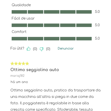
Qualidade
Qualidade, 5.0 em 5
5.0
Fácil de usar
Fácil de usar, 5.0 em 5
5.0
Comfort
Comfort, 5.0 em 5
5.0
Foi útil?
Denunciar
(
0
)
(
0
)
5 em 5 estrelas.
Ottimo seggiolino auto
mariaj182
há um ano
Ottimo seggiolino auto, pratico da trasportare da
una macchina all’altra si piega in due come da
foto. Il poggiatesta è regolabile in base alla
crescita come specificato. Sfoderabile, tessuto