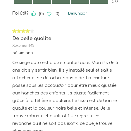
5.0
Foi útil?
Denunciar
(
0
)
(
0
)
4 em 5 estrelas.
De belle qualite
Xoxomont45
há um ano
Ce siege auto est plutôt confortable. Mon fils de 5
ans dit s y sentir bien. Il s y installé seul et sait s
attacher et se détacher sans aide. La ceinture
passe sous les accoudoir pour être mieux ajustée
aux hanches des enfants Il s ajuste facilement
grâce à la têtière modulaire. Le tissu est de bonne
qualité et la couleur noire belle et intense. Je le
trouve robuste et qualitatif. Je regrette en
revanche qu il ne soit pas isofix, ce que je trouve