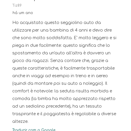
Tiz89
há um ano
Ho acquistato questo seggiolino auto da
utilizzare per una bambina di 4 anni e devo dire
che sono molto soddisfatta. E' molto leggero e si
piega in due facilmente: questo significa che lo
spostamento da un'auto all'altra è davvero un
gioco da ragazzi. Senza contare che, grazie a
queste caratteristiche, è facilmente trasportabile
anche in viaggi ad esempio in treno e in aereo
(quindi da montare poi su auto a noleggio). Il
comfort è notevole: la seduta risulta morbida e
comoda (la bimba ha molto apprezzato rispetto
ad un sediolino precedente), ha un tessuto
traspirante e il poggiatesta è regolabile a diverse
altezze.
Traduzir com o Google