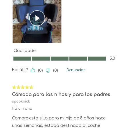
Qualidade
Qualidade, 5.0 em 5
5.0
Foi útil?
Denunciar
(
0
)
(
0
)
5 em 5 estrelas.
Cómoda para los niños y para los padres
spooknick
há um ano
Compre esta silla para mi hija de 5 años hace
unas semanas, estaba destinada al coche