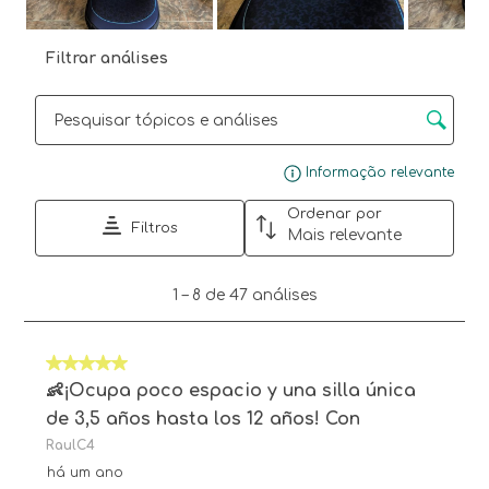
Filtrar análises
Secção para pesquisar tópicos e opiniões
Mos
Informação relevante
Ordenar por
Filtros
Mais relevante
1
1
–
8 de 47
análises
para
8
de
5 em 5 estrelas.
47
análises.
👶¡Ocupa poco espacio y una silla única
de 3,5 años hasta los 12 años! Con
RaulC4
há um ano