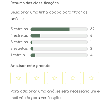
Resumo das classificações
Selecionar uma linha abaixo para filtrar as
análises.
5 estrelas
estrelas
32
32 análises 
4 estrelas
estrelas
8
8 análises c
3 estrelas
estrelas
1
1 análise co
2 estrelas
estrelas
2
2 análises c
1 estrela
estrelas
4
4 análises c
Analisar este produto
Selecione
Selecione
Selecione
Selecione
Selecione
para
para
para
para
para
Para adicionar uma análise será necessário um e-
avaliar
avaliar
avaliar
avaliar
avaliar
mail válido para verificação
o
o
o
o
o
item
item
item
item
item
com
com
com
com
com