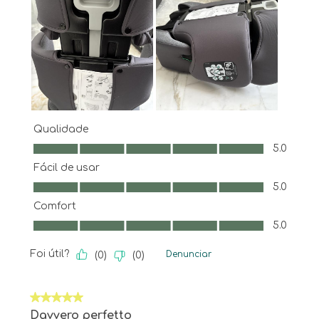
Qualidade
Qualidade, 5.0 em 5
5.0
Fácil de usar
Fácil de usar, 5.0 em 5
5.0
Comfort
Comfort, 5.0 em 5
5.0
Foi útil?
Denunciar
(
0
)
(
0
)
5 em 5 estrelas.
Davvero perfetto