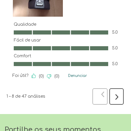
Qualidade
Qualidade, 5.0 em 5
5.0
Fácil de usar
Fácil de usar, 5.0 em 5
5.0
Comfort
Comfort, 5.0 em 5
5.0
Foi útil?
Denunciar
(
0
)
(
0
)
Anterior
anál
1
–
8 de 47
análises
Seguint
análise
Partilhe os seus momentos