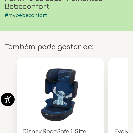
Bebeconfort
#mybebeconfort
Também pode gostar de:
Disney RoadSafe i-Size
Evolve