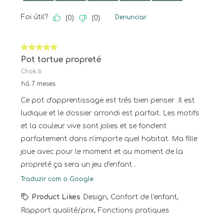
Foi útil?
Denunciar
(
0
)
(
0
)
5 em 5 estrelas.
Pot tortue propreté
Chok.b
há 7 meses
Ce pot d'apprentissage est trés bien penser .Il est
ludique et le dossier arrondi est parfait. Les motifs
et la couleur vive sont jolies et se fondent
parfaitement dans n'importe quel habitat. Ma fille
joue avec pour le moment et au moment de la
propreté ça sera un jeu d'enfant .
Traduzir com o Google
Product Likes
Design, Confort de l'enfant,
Rapport qualité/prix, Fonctions pratiques