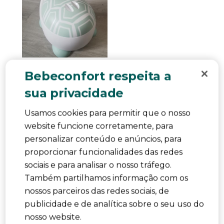
Qualidade
Bebeconfort respeita a
Qualidade, 5.0 em 5
5.0
sua privacidade
Fácil de usar
Fácil de usar, 5.0 em 5
5.0
Usamos cookies para permitir que o nosso
Comfort
website funcione corretamente, para
Comfort, 5.0 em 5
personalizar conteúdo e anúncios, para
5.0
proporcionar funcionalidades das redes
Foi útil?
Denunciar
(
0
)
(
0
)
sociais e para analisar o nosso tráfego.
Também partilhamos informação com os
5 em 5 estrelas.
nossos parceiros das redes sociais, de
vasino con design accattivante
publicidade e de analítica sobre o seu uso do
Annamaria19
nosso website.