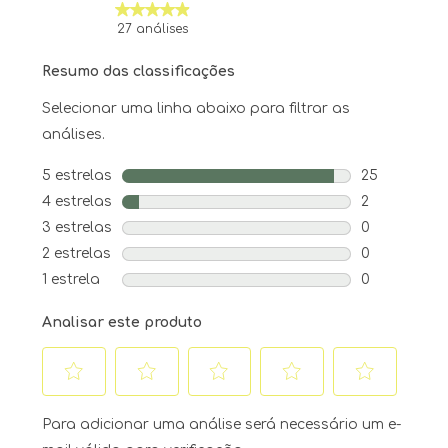
27 análises
Resumo das classificações
Selecionar uma linha abaixo para filtrar as
análises.
5 estrelas
estrelas
25
25 análises 
4 estrelas
estrelas
2
2 análises c
3 estrelas
estrelas
0
0 análise co
2 estrelas
estrelas
0
0 análise co
1 estrela
estrelas
0
0 análise co
Analisar este produto
Selecione
Selecione
Selecione
Selecione
Selecione
para
para
para
para
para
Para adicionar uma análise será necessário um e-
avaliar
avaliar
avaliar
avaliar
avaliar