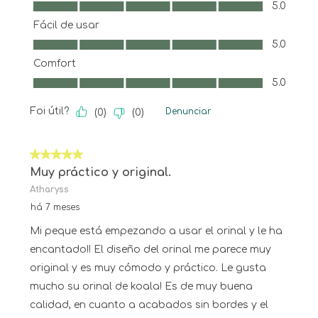
Qualidade, 5.0 em 5
5.0
Fácil de usar
Fácil de usar, 5.0 em 5
5.0
Comfort
Comfort, 5.0 em 5
5.0
Foi útil?
Denunciar
(
0
)
(
0
)
5 em 5 estrelas.
Muy práctico y original.
Atharyss
há 7 meses
Mi peque está empezando a usar el orinal y le ha
encantado!! El diseño del orinal me parece muy
original y es muy cómodo y práctico. Le gusta
mucho su orinal de koala! Es de muy buena
calidad, en cuanto a acabados sin bordes y el