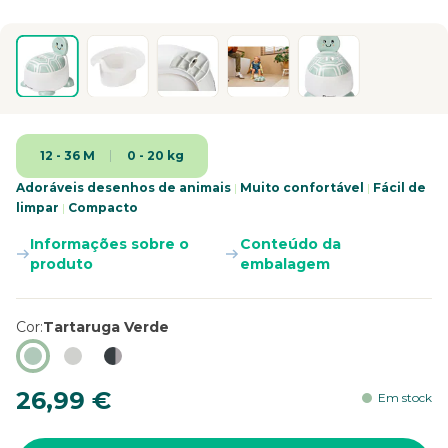
12 - 36 M
0 - 20 kg
Adoráveis desenhos de animais
|
Muito confortável
|
Fácil de
limpar
|
Compacto
Informações sobre o
Conteúdo da
produto
embalagem
Cor
Tartaruga Verde
26,99 €
Em stock