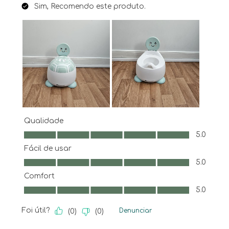
Sim, Recomendo este produto.
Qualidade
Qualidade, 5.0 em 5
5.0
Fácil de usar
Fácil de usar, 5.0 em 5
5.0
Comfort
Comfort, 5.0 em 5
5.0
Foi útil?
Denunciar
(
0
)
(
0
)