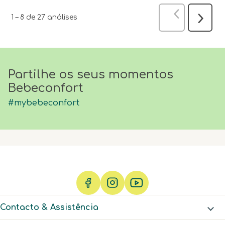
Anterior
anál
1
–
8 de 27
análises
Seguint
análise
Partilhe os seus momentos
Bebeconfort
#mybebeconfort
Contacto & Assistência