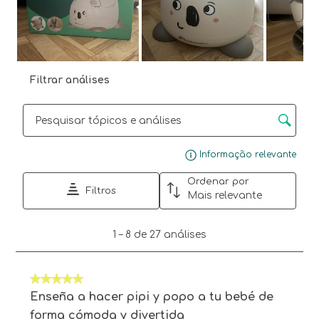
Segu
Filtrar análises
Secção para pesquisar tópicos e opiniões
Mos
Informação relevante
Ordenar por
Filtros
Mais relevante
1
1
–
8 de 27
análises
para
8
de
5 em 5 estrelas.
27
análises.
Enseña a hacer pipi y popo a tu bebé de
forma cómoda y divertida