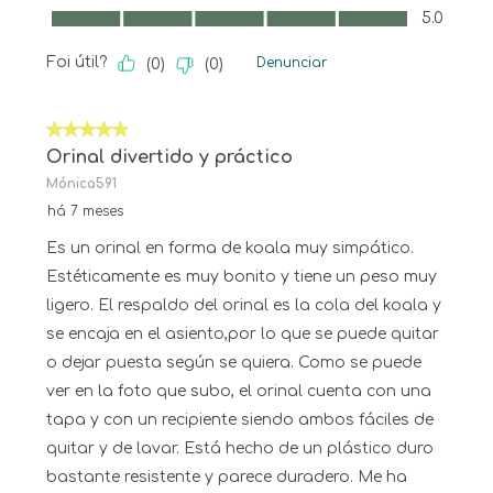
Comfort, 5.0 em 5
5.0
Foi útil?
Denunciar
(
0
)
(
0
)
5 em 5 estrelas.
Orinal divertido y práctico
Mónica591
há 7 meses
Es un orinal en forma de koala muy simpático.
Estéticamente es muy bonito y tiene un peso muy
ligero. El respaldo del orinal es la cola del koala y
se encaja en el asiento,por lo que se puede quitar
o dejar puesta según se quiera. Como se puede
ver en la foto que subo, el orinal cuenta con una
tapa y con un recipiente siendo ambos fáciles de
quitar y de lavar. Está hecho de un plástico duro
bastante resistente y parece duradero. Me ha