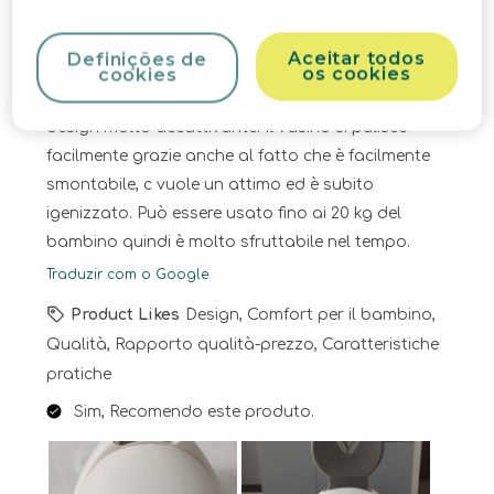
há 7 meses
il prodotto è arrivato integro e ben imballato, ha
Aceitar todos
Definições de
attirato subito l'attenzione , sia mia che della
os cookies
cookies
piccola, per la forma del koala e perchè ha un
design molto accattivante. Il vasino si pulisce
facilmente grazie anche al fatto che è facilmente
smontabile, c vuole un attimo ed è subito
igenizzato. Può essere usato fino ai 20 kg del
bambino quindi è molto sfruttabile nel tempo.
Traduzir com o Google
Product Likes
Design, Comfort per il bambino,
Qualità, Rapporto qualità-prezzo, Caratteristiche
pratiche
Sim, Recomendo este produto.