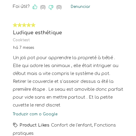
Foi útil?
Denunciar
(
0
)
(
0
)
5 em 5 estrelas.
Ludique esthétique
Cooktest
há 7 meses
Un joli pot pour apprendre la propreté à bébé .
Elle qui adore les animaux , elle était intriguer au
début mais a vite compris le système du pot.
Retirer le couvercle et s’asseoir dessus a été la
première étape . Le seau est amovible donc parfait
pour vide sans en mettre partout . Et la petite
cuvette le rend discret
Traduzir com o Google
Product Likes
Confort de l'enfant, Fonctions
pratiques