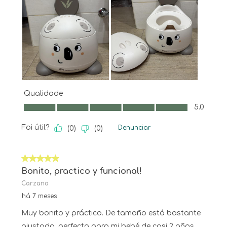
Qualidade
Qualidade, 5.0 em 5
5.0
Foi útil?
Denunciar
(
0
)
(
0
)
5 em 5 estrelas.
Bonito, practico y funcional!
Carzano
há 7 meses
Muy bonito y práctico. De tamaño está bastante
ajustado, perfecto para mi bebé de casi 2 años.