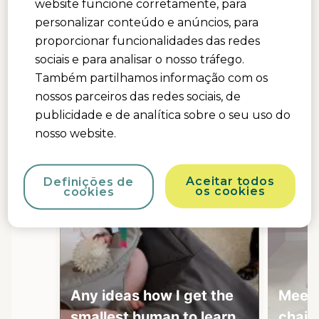
website funcione corretamente, para
personalizar conteúdo e anúncios, para
Media Carousel
Carousel with product photos. Use the previous and next buttons 
proporcionar funcionalidades das redes
sociais e para analisar o nosso tráfego.
Também partilhamos informação com os
nossos parceiros das redes sociais, de
publicidade e de analítica sobre o seu uso do
nosso website.
Aceitar todos
Definições de
os cookies
cookies
Any ideas how I get the
Meely
smallest human to learn
chair 