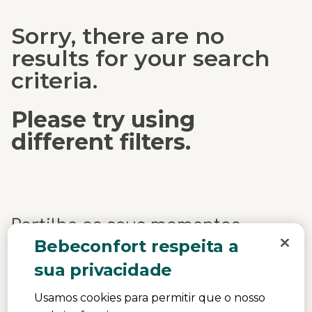
Sorry, there are no
results for your search
criteria.
Please try using
different filters.
Partilhe os seus momentos
Bebeconfort
Bebeconfort respeita a
#mybebeconfort
sua privacidade
Usamos cookies para permitir que o nosso
Upload Yours Here