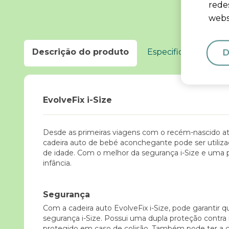
redes
I
webs
Descrição do produto
Especificações
C
D
EvolveFix i-Size
Desde as primeiras viagens com o recém-nascido até 
cadeira auto de bebé aconchegante pode ser utiliz
de idade. Com o melhor da segurança i-Size e uma pr
infância.
Segurança
Com a cadeira auto EvolveFix i-Size, pode garantir
segurança i-Size. Possui uma dupla proteção contra i
protegido em caso de colisão. Também pode ter a c