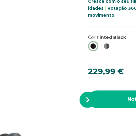
pá
Cresce com o seu fi
idades
|
Rotação 36
movimento
Cor
Tinted Black
229,99 €
Not