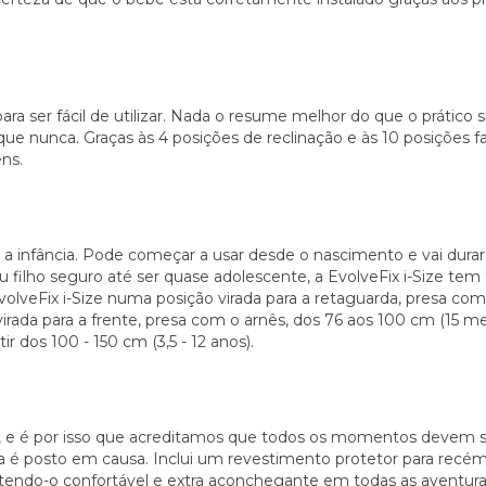
para ser fácil de utilizar. Nada o resume melhor do que o prátic
que nunca. Graças às 4 posições de reclinação e às 10 posições f
ens.
 a infância. Pode começar a usar desde o nascimento e vai durar
 filho seguro até ser quase adolescente, a EvolveFix i-Size tem 
 EvolveFix i-Size numa posição virada para a retaguarda, presa com
irada para a frente, presa com o arnês, dos 76 aos 100 cm (15 m
r dos 100 - 150 cm (3,5 - 12 anos).
 é por isso que acreditamos que todos os momentos devem ser 
ca é posto em causa. Inclui um revestimento protetor para recé
ntendo-o confortável e extra aconchegante em todas as aventu