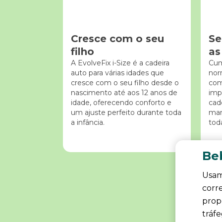
Cresce com o seu
Se
filho
as
A EvolveFix i-Size é a cadeira
Cum
auto para várias idades que
nor
cresce com o seu filho desde o
com
nascimento até aos 12 anos de
imp
idade, oferecendo conforto e
cade
um ajuste perfeito durante toda
man
a infância.
tod
Beb
Usam
corr
propo
tráf