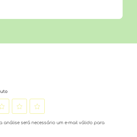
duto
lecione
Selecione
Selecione
ra
para
para
 análise será necessário um e-mail válido para
liar
avaliar
avaliar
o
o