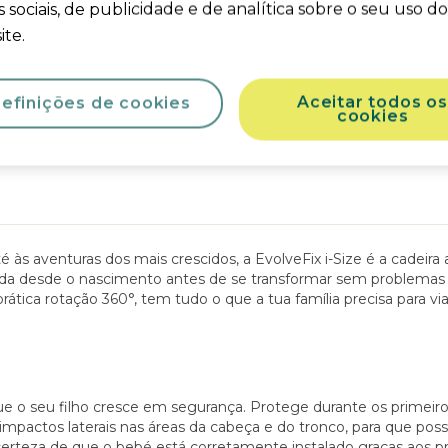
 sociais, de publicidade e de analítica sobre o seu uso d
nformações sobre o produ
ite.
aracterísticas
Segurança do produto & Manuais
Aceitar todos os
efinições de cookies
cookies
às aventuras dos mais crescidos, a EvolveFix i-Size é a cadeira
ada desde o nascimento antes de se transformar sem problemas 
ática rotação 360°, tem tudo o que a tua família precisa para via
 que o seu filho cresce em segurança. Protege durante os primei
mpactos laterais nas áreas da cabeça e do tronco, para que possa
erteza de que o bebé está corretamente instalado graças aos p