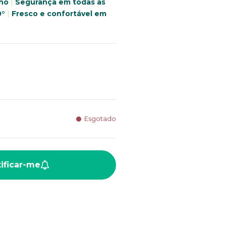
gina.
lho
|
Segurança em todas as
0°
|
Fresco e confortável em
Esgotado
ificar-me