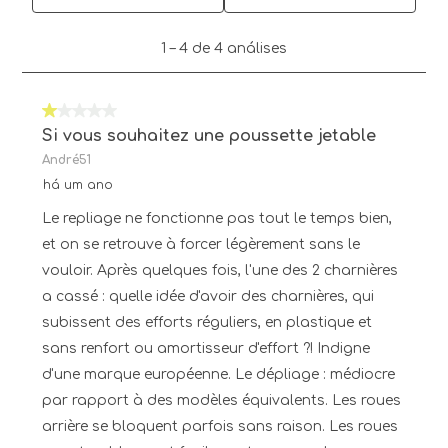
1
1
–
4 de 4
análises
para
4
de
1 em 5 estrelas.
4
análises.
Si vous souhaitez une poussette jetable
André51
há um ano
Le repliage ne fonctionne pas tout le temps bien,
et on se retrouve à forcer légèrement sans le
vouloir. Après quelques fois, l'une des 2 charnières
a cassé : quelle idée d'avoir des charnières, qui
subissent des efforts réguliers, en plastique et
sans renfort ou amortisseur d'effort ?! Indigne
d'une marque européenne. Le dépliage : médiocre
par rapport à des modèles équivalents. Les roues
arrière se bloquent parfois sans raison. Les roues