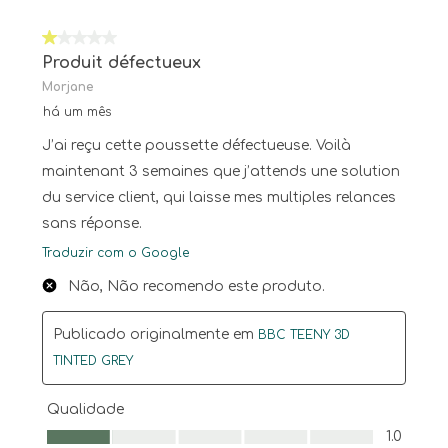
1 em 5 estrelas.
Produit défectueux
Morjane
há um mês
J’ai reçu cette poussette défectueuse. Voilà
maintenant 3 semaines que j’attends une solution
du service client, qui laisse mes multiples relances
sans réponse.
Traduzir com o Google
Não, Não recomendo este produto.
Publicado originalmente em
BBC TEENY 3D
TINTED GREY
Qualidade
Qualidade, 1.0 em 5
1.0