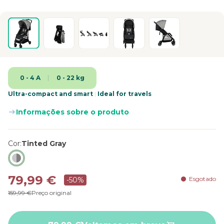
0 - 4 A
0 - 22 kg
Ultra-compact and smart
|
Ideal for travels
Informações sobre o produto
Cor
Tinted Gray
79,99 €
Esgotado
-50%
159,99 €
Preço original