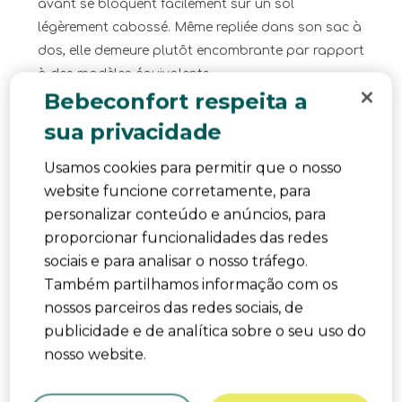
avant se bloquent facilement sur un sol
légèrement cabossé. Même repliée dans son sac à
dos, elle demeure plutôt encombrante par rapport
à des modèles équivalents.
Bebeconfort respeita a
Traduzir com o Google
sua privacidade
Product Likes
Sécurité
Não, Não recomendo este produto.
Usamos cookies para permitir que o nosso
website funcione corretamente, para
personalizar conteúdo e anúncios, para
proporcionar funcionalidades das redes
sociais e para analisar o nosso tráfego.
Também partilhamos informação com os
nossos parceiros das redes sociais, de
publicidade e de analítica sobre o seu uso do
nosso website.
Publicado originalmente em
BBC TEENY 3D
TINTED GREY