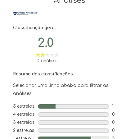
Análises
Classificação geral
2.0
4 análises
Resumo das classificações
Selecionar uma linha abaixo para filtrar as
análises.
5 estrelas
estrelas
1
1 análise co
4 estrelas
estrelas
0
0 análise co
3 estrelas
estrelas
0
0 análise co
2 estrelas
estrelas
0
0 análise co
1 estrela
estrelas
3