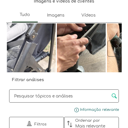
Imagens e vídeos de clientes
Segu
Filtrar análises
Secção para pesquisar tópicos e opiniões
Mos
Informação relevante
Ordenar por
Filtros
Mais relevante