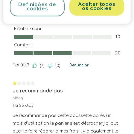
Aceitar todos
Definições de
os cookies
cookies
Qualidade
Qualidade, 1.0 em 5
1.0
Fácil de usar
Fácil de usar, 1.0 em 5
1.0
Comfort
Comfort, 3.0 em 5
3.0
Foi útil?
Denunciar
(
7
)
(
0
)
1 em 5 estrelas.
Je recommande pas
Mhdg
há 28 dias
Je recommande pas cette poussette après un
mois d’utilisation le panier s’est décrocher j’ai dut
aller le faire réparer a mes frais,il y a également le