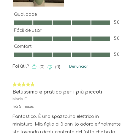
Qualidade
Qualidade, 5.0 em 5
5.0
Fácil de usar
Fácil de usar, 5.0 em 5
5.0
Comfort
Comfort, 5.0 em 5
5.0
Foi útil?
Denunciar
(
0
)
(
0
)
5 em 5 estrelas.
Bellissimo e pratico per i più piccoli
Maria C.
há 5 meses
Fantastico. È uno spazzolino elettrico in
miniatura. Mia figlia di 3 anni lo adora e finalmente
sta lavando i denti, contenta del fatto che ha lo