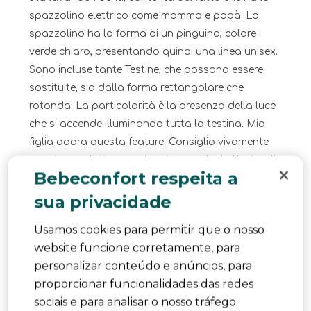
spazzolino elettrico come mamma e papà. Lo
spazzolino ha la forma di un pinguino, colore
verde chiaro, presentando quindi una linea unisex.
Sono incluse tante Testine, che possono essere
sostituite, sia dalla forma rettangolare che
rotonda. La particolarità è la presenza della luce
che si accende illuminando tutta la testina. Mia
figlia adora questa feature. Consiglio vivamente
questo prodotto, per stimolare anche i più piccoli
Bebeconfort respeita a
all'igiene quotidiana. Inoltre ha un prezzo
accessibilissimo. Approvato a pieno.
sua privacidade
Traduzir com o Google
Usamos cookies para permitir que o nosso
Product Likes
Design, Comfort per il bambino,
website funcione corretamente, para
Qualità, Rapporto qualità-prezzo, Caratteristiche
personalizar conteúdo e anúncios, para
di sicurezza
proporcionar funcionalidades das redes
sociais e para analisar o nosso tráfego.
Sim, Recomendo este produto.