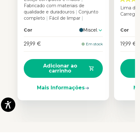
Fabricado com materiais de
Lima del
qualidade e duradouros
|
Conjunto
Carrega
completo
|
Fácil de limpar
|
Cor
Miscel.
Cor
29,99 €
19,99 €
Em stock
Adicionar ao
carrinho
Mais Informações
Ma