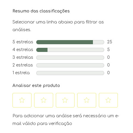
Resumo das classificações
Selecionar uma linha abaixo para filtrar as
análises.
5 estrelas
estrelas
25
25 análises 
4 estrelas
estrelas
5
5 análises c
3 estrelas
estrelas
0
0 análise co
2 estrelas
estrelas
0
0 análise co
1 estrela
estrelas
0
0 análise co
Analisar este produto
Selecione
Selecione
Selecione
Selecione
Selecione
para
para
para
para
para
Para adicionar uma análise será necessário um e-
avaliar
avaliar
avaliar
avaliar
avaliar
mail válido para verificação
o
o
o
o
o