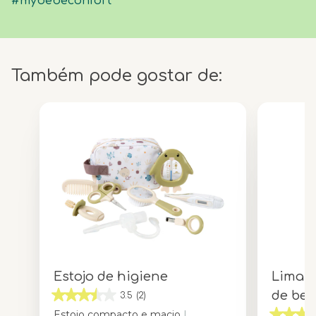
#mybebeconfort
Também pode gostar de:
Estojo de higiene
Lima e
de be
3.5
(2)
Estojo compacto e macio
|