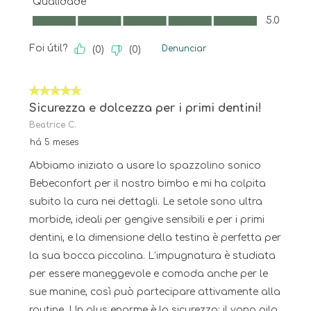
Qualidade
Qualidade, 5.0 em 5
5.0
Foi útil?
Denunciar
(
0
)
(
0
)
5 em 5 estrelas.
Sicurezza e dolcezza per i primi dentini!
Beatrice C.
há 5 meses
Abbiamo iniziato a usare lo spazzolino sonico
Bebeconfort per il nostro bimbo e mi ha colpita
subito la cura nei dettagli. Le setole sono ultra
morbide, ideali per gengive sensibili e per i primi
dentini, e la dimensione della testina è perfetta per
la sua bocca piccolina. L’impugnatura è studiata
per essere maneggevole e comoda anche per le
sue manine, così può partecipare attivamente alla
routine. Un plus enorme è la sicurezza: il vano pila