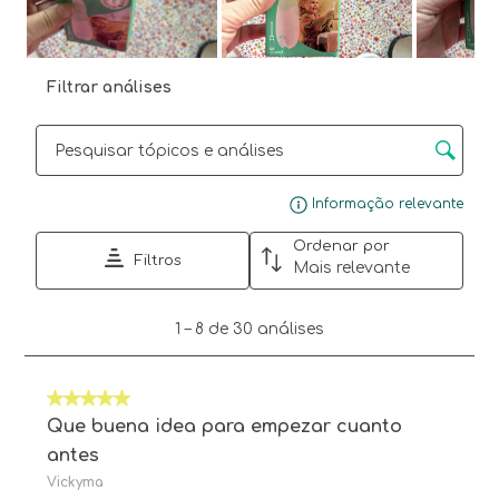
Filtrar análises
Secção para pesquisar tópicos e opiniões
Mos
Informação relevante
Ordenar por
Filtros
Mais relevante
1
1
–
8 de 30
análises
para
8
de
5 em 5 estrelas.
30
análises.
Que buena idea para empezar cuanto
antes
Vickyma