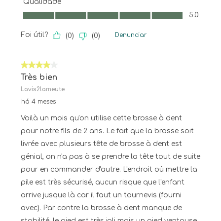
Qualidade
Qualidade, 5.0 em 5
5.0
Foi útil?
Denunciar
(
0
)
(
0
)
4 em 5 estrelas.
Très bien
Lavis2lameute
há 4 meses
Voilà un mois qu'on utilise cette brosse à dent
pour notre fils de 2 ans. Le fait que la brosse soit
livrée avec plusieurs tête de brosse à dent est
génial, on n'a pas à se prendre la tête tout de suite
pour en commander d'autre. L'endroit où mettre la
pile est très sécurisé, aucun risque que l'enfant
arrive jusque là car il faut un tournevis (fourni
avec). Par contre la brosse à dent manque de
stabilité, le pied est très joli mais un pied ventouse