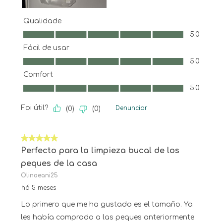
Qualidade
Qualidade, 5.0 em 5
5.0
Fácil de usar
Fácil de usar, 5.0 em 5
5.0
Comfort
Comfort, 5.0 em 5
5.0
Foi útil?
Denunciar
(
0
)
(
0
)
5 em 5 estrelas.
Perfecto para la limpieza bucal de los
peques de la casa
Olinoeani25
há 5 meses
Lo primero que me ha gustado es el tamaño. Ya
les había comprado a las peques anteriormente