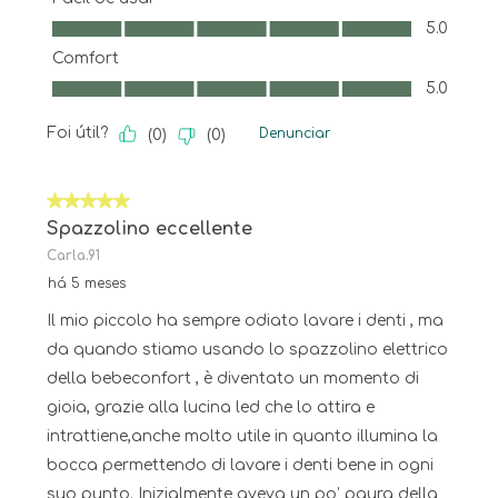
Fácil de usar, 5.0 em 5
5.0
Comfort
Comfort, 5.0 em 5
5.0
Foi útil?
Denunciar
(
0
)
(
0
)
5 em 5 estrelas.
Spazzolino eccellente
Carla.91
há 5 meses
Il mio piccolo ha sempre odiato lavare i denti , ma
da quando stiamo usando lo spazzolino elettrico
della bebeconfort , è diventato un momento di
gioia, grazie alla lucina led che lo attira e
intrattiene,anche molto utile in quanto illumina la
bocca permettendo di lavare i denti bene in ogni
suo punto. Inizialmente aveva un po’ paura della