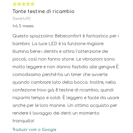
5 em 5 estrelas.
Tante testine di ricambio
Samktv90
há 5 meses
Questo spazzolino Bebeconfort è fantastico per i
bambini. La luce LED è la funzione migliore:
illumina bene i dentini e attira l’attenzione dei
piccoli, così non fanno storie. Le vibrazioni sono
molto leggere e non danno fastidio alle gengive. ​È
comodissimo perché ha un timer che avverte
quando cambiare lato della bocca. Inoltre, nella
confezione trovi già 8 testine di ricambio, quindi
risparmi tempo e soldi. È leggero e facile da usare
anche per le loro manine. Un ottimo acquisto per
rendere il lavaggio dei denti un momento
tranquillo!
Traduzir com o Google