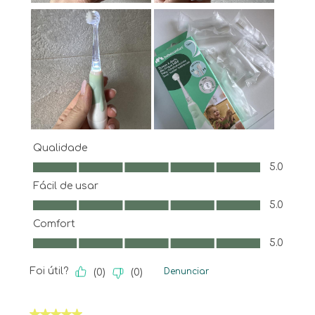
Qualidade
Qualidade, 5.0 em 5
5.0
Fácil de usar
Fácil de usar, 5.0 em 5
5.0
Comfort
Comfort, 5.0 em 5
5.0
Foi útil?
Denunciar
(
0
)
(
0
)