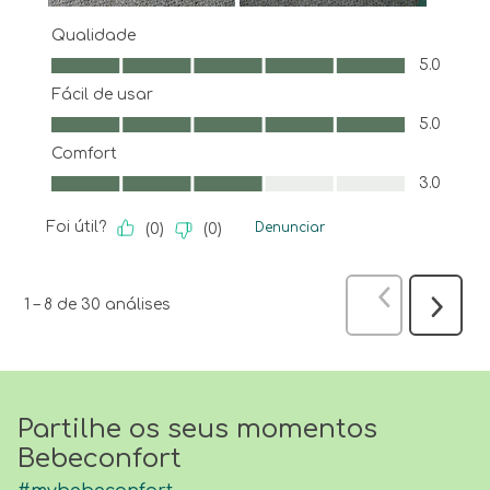
Qualidade
Qualidade, 5.0 em 5
5.0
Fácil de usar
Fácil de usar, 5.0 em 5
5.0
Comfort
Comfort, 3.0 em 5
3.0
Foi útil?
Denunciar
(
0
)
(
0
)
Anterior
anál
1
–
8 de 30
análises
Seguint
análise
Partilhe os seus momentos
Bebeconfort