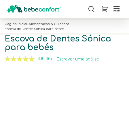
Procurar
My Cart
Página inicial
Alimentação & Cuidados
Escova de Dentes Sónica para bebés
Escova de Dentes Sónica
para bebés
Escrever uma análise
4.8
(30)
Leu
30
análises.
Skip
Skip
Link
to
to
para
the
the
a
mesma
end
beginning
página.
of
of
the
the
images
images
gallery
gallery