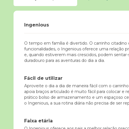
Ingenious
O tempo em família é divertido. O carrinho citadino 
funcionalidades, o Ingenious oferece uma relação p
e, quando estiverem mais crescidos, podem sentar-
duradouro para as aventuras do dia a dia.
Fácil de utilizar
Aproveite o dia a dia de maneira fácil com o carri
apoia braços articulado é muito fácil para colocar e 
prático bolso de armazenamento e um espaçoso cesto
o Ingenious, a sua rotina diária não precisa de ser r
Faixa etária
O Ingenious oferece aos pais a melhor relação preço