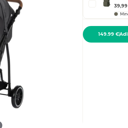
39,99
Min
149.99 €
Adi