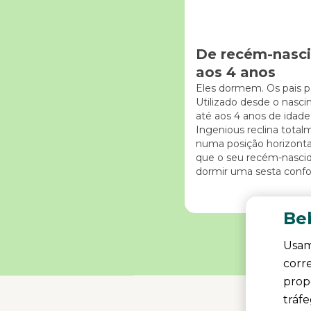
De recém-nasc
aos 4 anos
Eles dormem. Os pais p
Utilizado desde o nasc
até aos 4 anos de idade
Ingenious reclina tota
numa posição horizonta
que o seu recém-nasci
dormir uma sesta confor
Beb
Usam
corr
propo
tráf