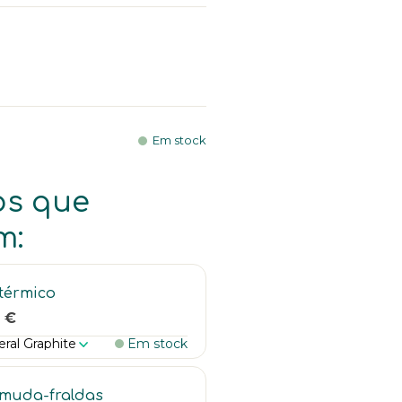
Em stock
os que
m:
térmico
 €
ral Graphite
Em stock
muda-fraldas