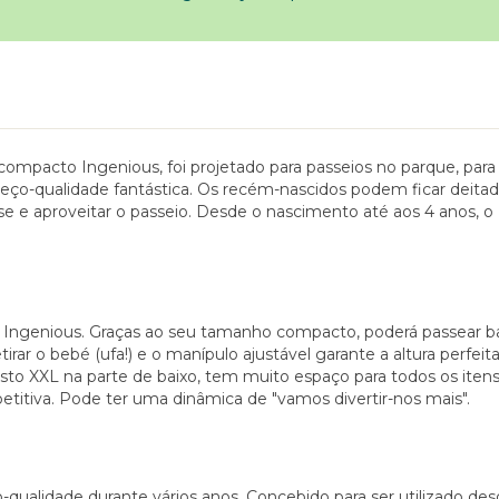
compacto Ingenious, foi projetado para passeios no parque, para 
reço-qualidade fantástica. Os recém-nascidos podem ficar deit
se e aproveitar o passeio. Desde o nascimento até aos 4 anos, 
nho Ingenious. Graças ao seu tamanho compacto, poderá passear 
retirar o bebé (ufa!) e o manípulo ajustável garante a altura perf
 XXL na parte de baixo, tem muito espaço para todos os itens e
epetitiva. Pode ter uma dinâmica de "vamos divertir-nos mais".
-qualidade durante vários anos. Concebido para ser utilizado de