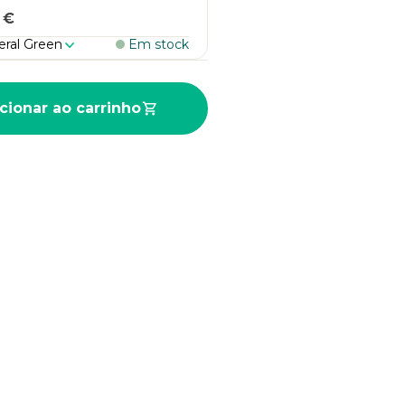
 €
eral Green
Em stock
cionar ao carrinho