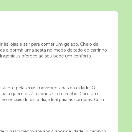
ir às lojas e sair para comer um gelado. Cheio de
ados e dormir uma sesta no modo deitado do carrinho
o Ingenious oferece ao seu bebé um conforto
bastante pelas ruas movimentadas da cidade. O
eita para quem está a conduzir o carrinho. Com um
ssenciais do dia a dia, ideal para as compras. Com
sde o nascimento até aos 4 anos de idade, o carrinho