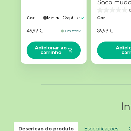
Saco muda
0
Cor
Mineral Graphite
Cor
49,99 €
39,99 €
Em stock
Adicionar ao
Adici
carrinho
car
I
Descrição do produto
Especificações
C