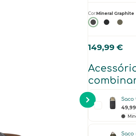
Cor
Mineral Graphite
149,99 €
Acessóri
combina
Saco 
49,99
Mine
Saco 