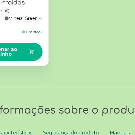
-fraldas
.0
(0)
Mineral Green
Em stock
onar ao
rinho
nformações sobre o produ
aracterísticas
Segurança do produto
Manuais