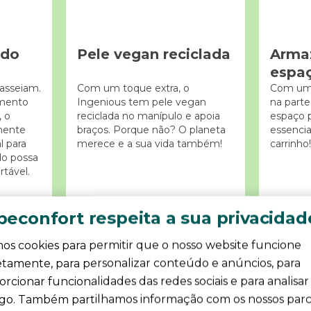
ido
Pele vegan reciclada
Arma
espa
asseiam.
Com um toque extra, o
Com um 
imento
Ingenious tem pele vegan
na parte
, o
reciclada no manípulo e apoia
espaço p
lmente
braços. Porque não? O planeta
essencia
l para
merece e a sua vida também!
carrinho!
do possa
tável.
econfort respeita a sua privacidad
os cookies para permitir que o nosso website funcione
etamente, para personalizar conteúdo e anúncios, para
rcionar funcionalidades das redes sociais e para analisar
ego. Também partilhamos informação com os nossos parc