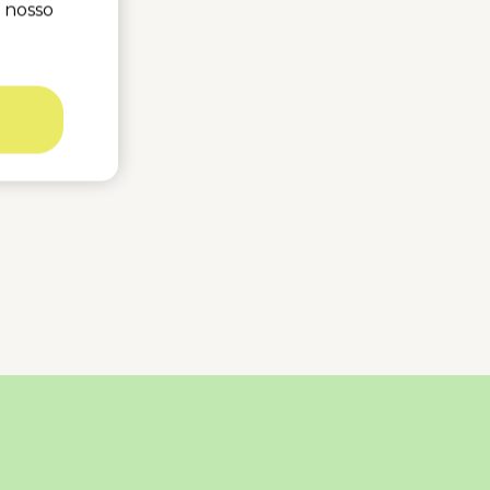
o nosso
s