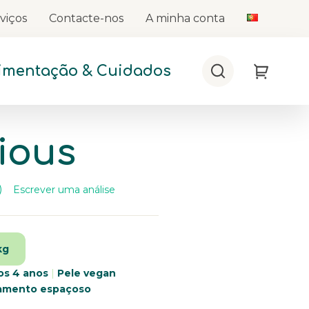
viços
Contacte-nos
A minha conta
limentação & Cuidados
Procurar
My Cart
ious
Escrever uma análise
)
eu
álises.
nk
ra
kg
esma
gina.
os 4 anos
|
Pele vegan
mento espaçoso