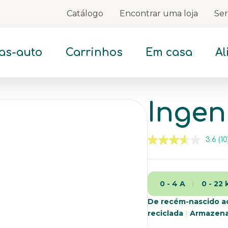
Catálogo
Encontrar uma loja
Ser
Skip
to
Content
as-auto
Carrinhos
Em casa
A
Ingen
3.6
(10
L
10
an
Li
pa
0 - 4 A
0 - 22 
a
m
pá
De recém-nascido a
reciclada
|
Armazena