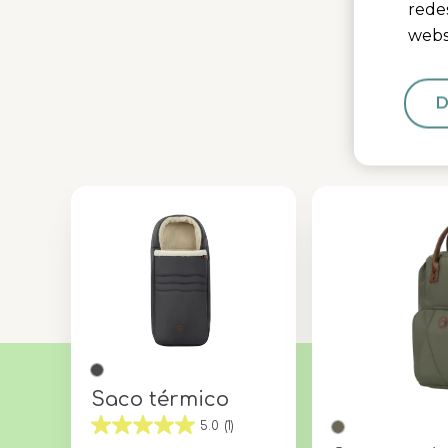
redes
webs
D
Saco térmico
5.0
(1)